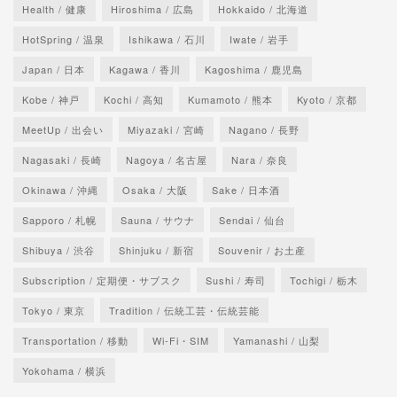
Health / 健康
Hiroshima / 広島
Hokkaido / 北海道
HotSpring / 温泉
Ishikawa / 石川
Iwate / 岩手
Japan / 日本
Kagawa / 香川
Kagoshima / 鹿児島
Kobe / 神戸
Kochi / 高知
Kumamoto / 熊本
Kyoto / 京都
MeetUp / 出会い
Miyazaki / 宮崎
Nagano / 長野
Nagasaki / 長崎
Nagoya / 名古屋
Nara / 奈良
Okinawa / 沖縄
Osaka / 大阪
Sake / 日本酒
Sapporo / 札幌
Sauna / サウナ
Sendai / 仙台
Shibuya / 渋谷
Shinjuku / 新宿
Souvenir / お土産
Subscription / 定期便・サブスク
Sushi / 寿司
Tochigi / 栃木
Tokyo / 東京
Tradition / 伝統工芸・伝統芸能
Transportation / 移動
Wi-Fi・SIM
Yamanashi / 山梨
Yokohama / 横浜