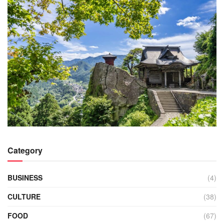
Category
BUSINESS
(4)
CULTURE
(38)
FOOD
(67)