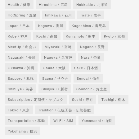
Health / 健康
Hiroshima / 広島
Hokkaido / 北海道
HotSpring / 温泉
Ishikawa / 石川
Iwate / 岩手
Japan / 日本
Kagawa / 香川
Kagoshima / 鹿児島
Kobe / 神戸
Kochi / 高知
Kumamoto / 熊本
Kyoto / 京都
MeetUp / 出会い
Miyazaki / 宮崎
Nagano / 長野
Nagasaki / 長崎
Nagoya / 名古屋
Nara / 奈良
Okinawa / 沖縄
Osaka / 大阪
Sake / 日本酒
Sapporo / 札幌
Sauna / サウナ
Sendai / 仙台
Shibuya / 渋谷
Shinjuku / 新宿
Souvenir / お土産
Subscription / 定期便・サブスク
Sushi / 寿司
Tochigi / 栃木
Tokyo / 東京
Tradition / 伝統工芸・伝統芸能
Transportation / 移動
Wi-Fi・SIM
Yamanashi / 山梨
Yokohama / 横浜