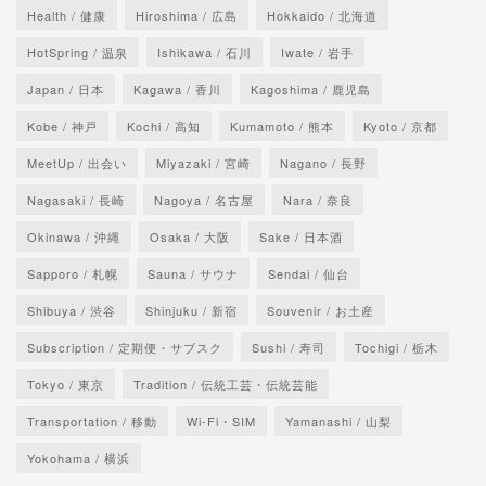
Health / 健康
Hiroshima / 広島
Hokkaido / 北海道
HotSpring / 温泉
Ishikawa / 石川
Iwate / 岩手
Japan / 日本
Kagawa / 香川
Kagoshima / 鹿児島
Kobe / 神戸
Kochi / 高知
Kumamoto / 熊本
Kyoto / 京都
MeetUp / 出会い
Miyazaki / 宮崎
Nagano / 長野
Nagasaki / 長崎
Nagoya / 名古屋
Nara / 奈良
Okinawa / 沖縄
Osaka / 大阪
Sake / 日本酒
Sapporo / 札幌
Sauna / サウナ
Sendai / 仙台
Shibuya / 渋谷
Shinjuku / 新宿
Souvenir / お土産
Subscription / 定期便・サブスク
Sushi / 寿司
Tochigi / 栃木
Tokyo / 東京
Tradition / 伝統工芸・伝統芸能
Transportation / 移動
Wi-Fi・SIM
Yamanashi / 山梨
Yokohama / 横浜