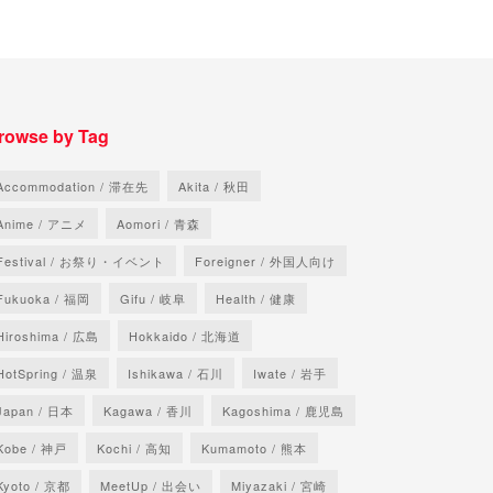
rowse by Tag
Accommodation / 滞在先
Akita / 秋田
Anime / アニメ
Aomori / 青森
Festival / お祭り・イベント
Foreigner / 外国人向け
Fukuoka / 福岡
Gifu / 岐阜
Health / 健康
Hiroshima / 広島
Hokkaido / 北海道
HotSpring / 温泉
Ishikawa / 石川
Iwate / 岩手
Japan / 日本
Kagawa / 香川
Kagoshima / 鹿児島
Kobe / 神戸
Kochi / 高知
Kumamoto / 熊本
Kyoto / 京都
MeetUp / 出会い
Miyazaki / 宮崎