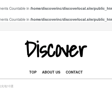
ements Countable in
/home/discoverinc/discoverlocal.site/public_ht
ements Countable in
/home/discoverinc/discoverlocal.site/public_ht
TOP
ABOUT US
CONTACT
光地10選