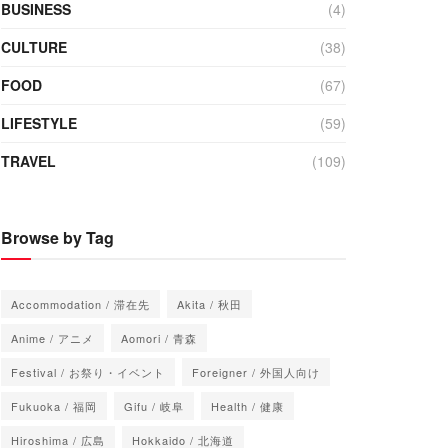
BUSINESS
(4)
CULTURE
(38)
FOOD
(67)
LIFESTYLE
(59)
TRAVEL
(109)
Browse by Tag
Accommodation / 滞在先
Akita / 秋田
Anime / アニメ
Aomori / 青森
Festival / お祭り・イベント
Foreigner / 外国人向け
Fukuoka / 福岡
Gifu / 岐阜
Health / 健康
Hiroshima / 広島
Hokkaido / 北海道