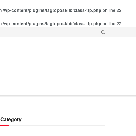
ml/wp-content/plugins/tagtopost/lib/class-ttp.php
on line
22
ml/wp-content/plugins/tagtopost/lib/class-ttp.php
on line
22
Category