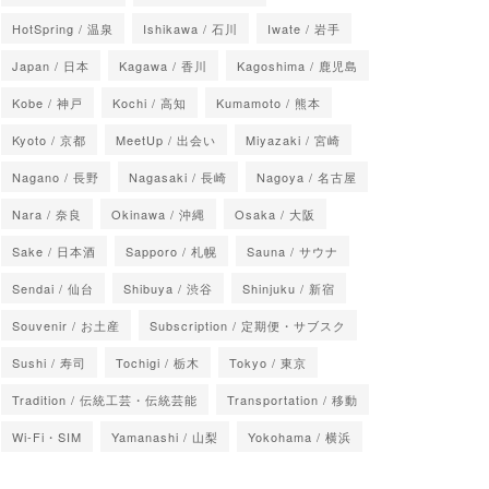
HotSpring / 温泉
Ishikawa / 石川
Iwate / 岩手
Japan / 日本
Kagawa / 香川
Kagoshima / 鹿児島
Kobe / 神戸
Kochi / 高知
Kumamoto / 熊本
Kyoto / 京都
MeetUp / 出会い
Miyazaki / 宮崎
Nagano / 長野
Nagasaki / 長崎
Nagoya / 名古屋
Nara / 奈良
Okinawa / 沖縄
Osaka / 大阪
Sake / 日本酒
Sapporo / 札幌
Sauna / サウナ
Sendai / 仙台
Shibuya / 渋谷
Shinjuku / 新宿
Souvenir / お土産
Subscription / 定期便・サブスク
Sushi / 寿司
Tochigi / 栃木
Tokyo / 東京
Tradition / 伝統工芸・伝統芸能
Transportation / 移動
Wi-Fi・SIM
Yamanashi / 山梨
Yokohama / 横浜