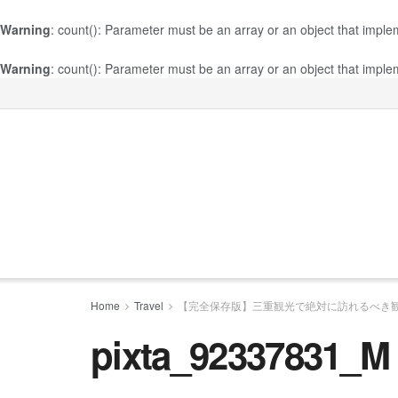
Warning
: count(): Parameter must be an array or an object that impl
Warning
: count(): Parameter must be an array or an object that impl
Home
Travel
【完全保存版】三重観光で絶対に訪れるべき観
pixta_92337831_M