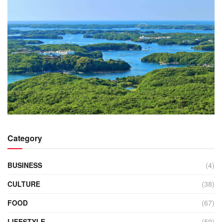
Category
BUSINESS
(4)
CULTURE
(38)
FOOD
(67)
LIFESTYLE
(59)