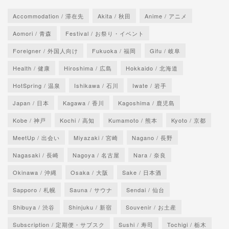
Accommodation / 滞在先
Akita / 秋田
Anime / アニメ
Aomori / 青森
Festival / お祭り・イベント
Foreigner / 外国人向け
Fukuoka / 福岡
Gifu / 岐阜
Health / 健康
Hiroshima / 広島
Hokkaido / 北海道
HotSpring / 温泉
Ishikawa / 石川
Iwate / 岩手
Japan / 日本
Kagawa / 香川
Kagoshima / 鹿児島
Kobe / 神戸
Kochi / 高知
Kumamoto / 熊本
Kyoto / 京都
MeetUp / 出会い
Miyazaki / 宮崎
Nagano / 長野
Nagasaki / 長崎
Nagoya / 名古屋
Nara / 奈良
Okinawa / 沖縄
Osaka / 大阪
Sake / 日本酒
Sapporo / 札幌
Sauna / サウナ
Sendai / 仙台
Shibuya / 渋谷
Shinjuku / 新宿
Souvenir / お土産
Subscription / 定期便・サブスク
Sushi / 寿司
Tochigi / 栃木