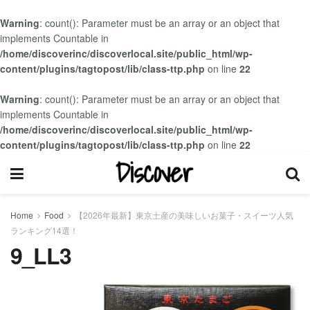
Warning
: count(): Parameter must be an array or an object that
implements Countable in
/home/discoverinc/discoverlocal.site/public_html/wp-
content/plugins/tagtopost/lib/class-ttp.php
on line
22
Warning
: count(): Parameter must be an array or an object that
implements Countable in
/home/discoverinc/discoverlocal.site/public_html/wp-
content/plugins/tagtopost/lib/class-ttp.php
on line
22
Home
Food
【2026年最新】東京土産の美味しいお菓子・スイーツ人気
ランキング14選！
9_LL3