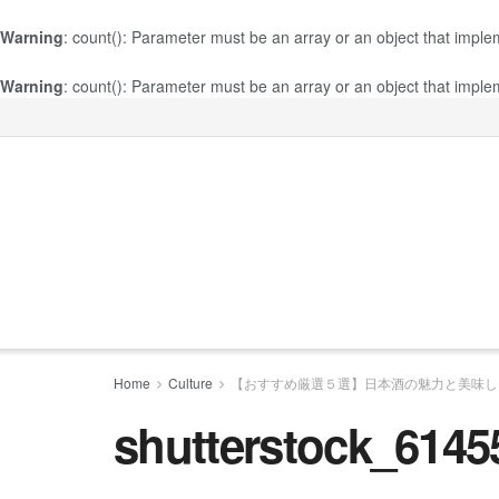
Warning
: count(): Parameter must be an array or an object that impl
Warning
: count(): Parameter must be an array or an object that impl
Home
Culture
【おすすめ厳選５選】日本酒の魅力と美味し
shutterstock_6145