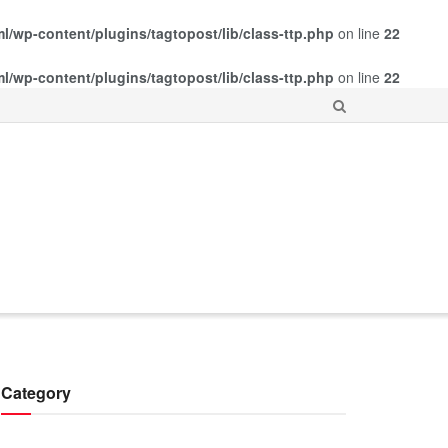
ml/wp-content/plugins/tagtopost/lib/class-ttp.php
on line
22
ml/wp-content/plugins/tagtopost/lib/class-ttp.php
on line
22
Category