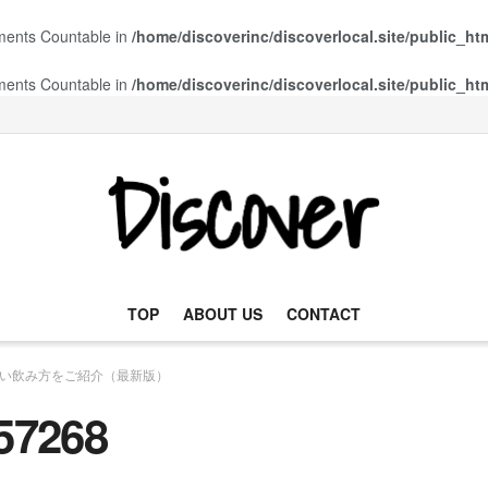
ements Countable in
/home/discoverinc/discoverlocal.site/public_ht
ements Countable in
/home/discoverinc/discoverlocal.site/public_ht
TOP
ABOUT US
CONTACT
い飲み方をご紹介（最新版）
57268